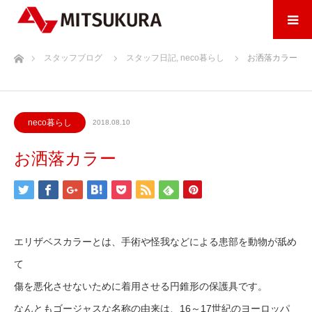
ホーム
スタッフブログ
スタッフ日記
,
neco暮らし
お洒落カラー
neco暮らし
2018.08.10
お洒落カラー
エリザベスカラーとは、手術や怪我などによる患部を動物が舐め
て
傷を悪化させないために着用させる円錐形の保護具です。
なんともゴージャスな名称の由来は、16～17世紀のヨーロッパ