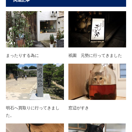
関連記事
まったりする為に
祇園 元勢に行ってきました
明石へ買取りに行ってきまし
窓辺がすき
た。