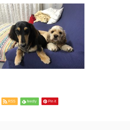
RSS
feedly
Pin it