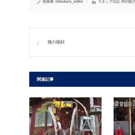
投稿者:
mitsukura_editor
スタッフ日記
,
INU遊び
猫の寝顔
関連記事