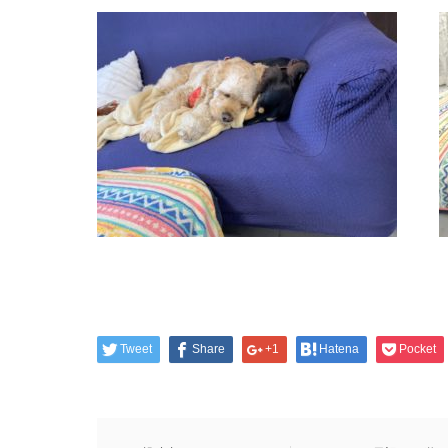
Tweet
Share
+1
Hatena
Pocket