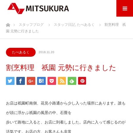
ホーム
スタッフブログ
スタッフ日記
,
たべあるく
割烹料理 祇
園 元勢に行きました
たべあるく
2018.11.20
割烹料理 祇園 元勢に行きました
お店は祇園町南側、花見小路通から少し入った場所にあります。誰も
が頭に浮かぶ祇園の風景の中、石畳を
歩いて路地に入ると、お店に到着しました。店内に入って感じるのが
活気です。お店の方、お客さんも非常