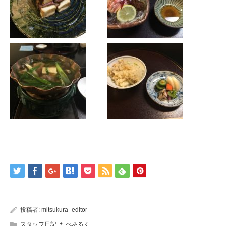
投稿者:
mitsukura_editor
スタッフ日記
,
たべあるく